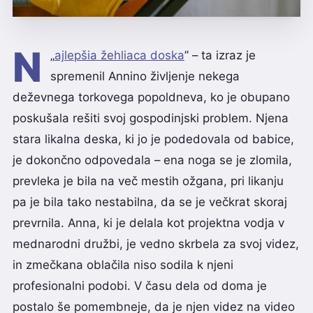
N
„
ajlepšia žehliaca doska
” – ta izraz je
spremenil Annino življenje nekega
deževnega torkovega popoldneva, ko je obupano
poskušala rešiti svoj gospodinjski problem. Njena
stara likalna deska, ki jo je podedovala od babice,
je dokončno odpovedala – ena noga se je zlomila,
prevleka je bila na več mestih ožgana, pri likanju
pa je bila tako nestabilna, da se je večkrat skoraj
prevrnila. Anna, ki je delala kot projektna vodja v
mednarodni družbi, je vedno skrbela za svoj videz,
in zmečkana oblačila niso sodila k njeni
profesionalni podobi. V času dela od doma je
postalo še pomembneje, da je njen videz na video