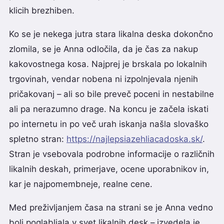
klicih brezhiben.
Ko se je nekega jutra stara likalna deska dokončno
zlomila, se je Anna odločila, da je čas za nakup
kakovostnega kosa. Najprej je brskala po lokalnih
trgovinah, vendar nobena ni izpolnjevala njenih
pričakovanj – ali so bile preveč poceni in nestabilne
ali pa nerazumno drage. Na koncu je začela iskati
po internetu in po več urah iskanja našla slovaško
spletno stran:
https://najlepsiazehliacadoska.sk/
.
Stran je vsebovala podrobne informacije o različnih
likalnih deskah, primerjave, ocene uporabnikov in,
kar je najpomembneje, realne cene.
Med preživljanjem časa na strani se je Anna vedno
bolj poglabljala v svet likalnih desk – izvedela je