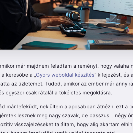
amikor már majdnem feladtam a reményt, hogy valaha 
 a keresőbe a „
Gyors weboldal készítés
” kifejezést, és 
tatta az üzletemet. Tudod, amikor az ember már annyira
és egyszer csak rátalál a tökéletes megoldásra.
ád már lefeküdt, nekiültem alaposabban átnézni ezt a cé
ígéretek lesznek meg nagy szavak, de basszus… négy ó
zitív visszajelzéseket találtam, hogy alig akartam elhi