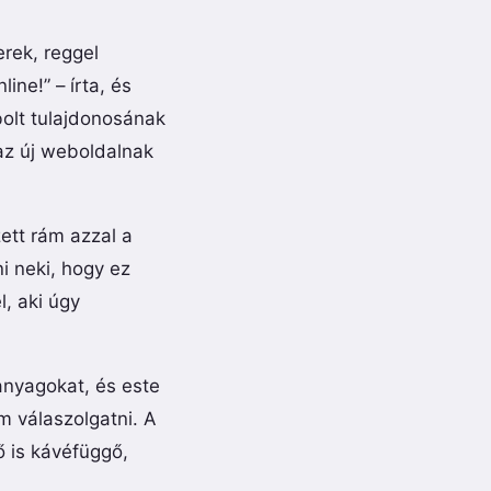
erek, reggel
ne!” – írta, és
bolt tulajdonosának
 az új weboldalnak
ett rám azzal a
i neki, hogy ez
, aki úgy
anyagokat, és este
m válaszolgatni. A
ő is kávéfüggő,