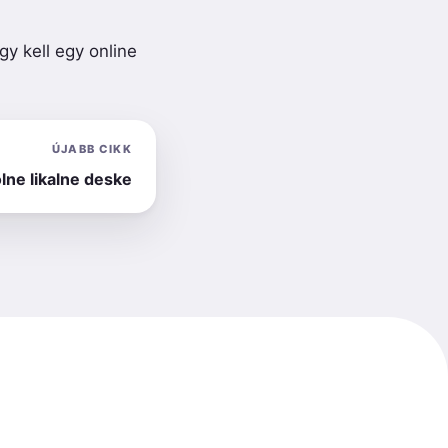
y kell egy online
ÚJABB CIKK
lne likalne deske