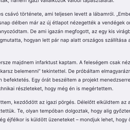
ak, hanem igazi vállalkozók valódi tapasztalatai.
es csávó története, ami teljesen levett a lábamról. „Emb
ap délben már az új étlapot nézegették a vendégek onli
illanyozódtam. De ami igazán megfogott, az egy kis virág
egmutatta, hogyan lett pár nap alatt országos szállítása
rsze majdnem infarktust kaptam. A feleségem csak néz
karsz belemenni” tekintettel. De próbáltam elmagyarázn
 befektetés. Egy órát beszéltem a projekt menedzserrel
chnikai részleteket, hogy még én is megértettem.
ttem, kezdődött az igazi pörgés. Délelőtt elküldtem az 
tettük. Te, olyan tempóban dolgoztak, hogy alig győzte
 éjfélkor is küldött üzeneteket – mondjuk lehet, hogy 