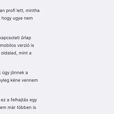
n profi lett, mintha
e, hogy ugye nem
apcsolati űrlap
mobilos verzió is
 oldalad, mint a
k úgy jönnek a
ényleg kéne vennem
 ez a felhajtás egy
ntem már többen is