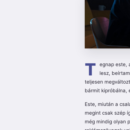
T
egnap este, 
lesz, beírtam
teljesen megváltoz
bármit kipróbálna, 
Este, miután a csal
megint csak szép 
még mindig olyan po