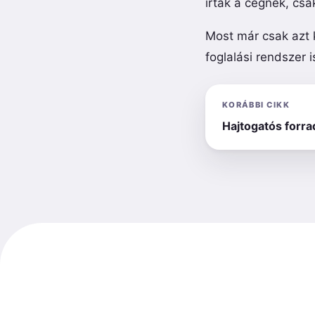
írtak a cégnek, cs
Most már csak azt 
foglalási rendszer 
KORÁBBI CIKK
Hajtogatós forr