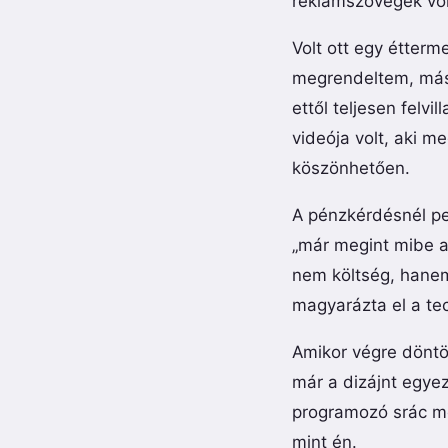
reklámszövegek volt
Volt ott egy étterm
megrendeltem, másn
ettől teljesen felv
videója volt, aki m
köszönhetően.
A pénzkérdésnél pe
„már megint mibe a
nem költség, hanem
magyarázta el a te
Amikor végre döntö
már a dizájnt egyez
programozó srác még
mint én.