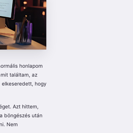
normális honlapom
amit találtam, az
 elkeseredett, hogy
get. Azt hittem,
ra böngészés után
nni. Nem