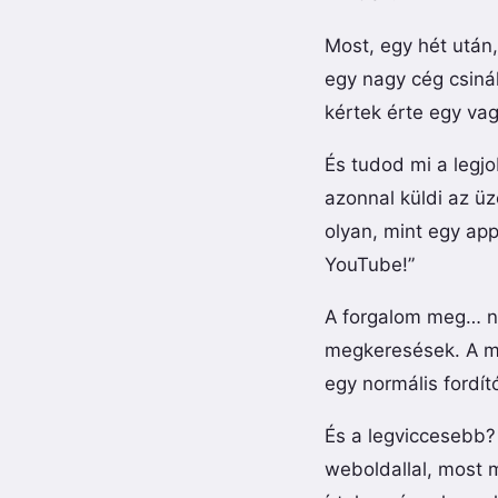
Most, egy hét után,
egy nagy cég csiná
kértek érte egy vagy
És tudod mi a legj
azonnal küldi az üz
olyan, mint egy app
YouTube!”
A forgalom meg… na,
megkeresések. A mú
egy normális fordít
És a legviccesebb? 
weboldallal, most m