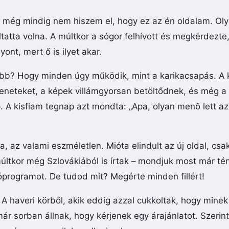
 még mindig nem hiszem el, hogy ez az én oldalam. Olya
ltatta volna. A múltkor a sógor felhívott és megkérdezt
ont, mert ő is ilyet akar.
obb? Hogy minden úgy működik, mint a karikacsapás. A k
eneteket, a képek villámgyorsan betöltődnek, és még a 
. A kisfiam tegnap azt mondta: „Apa, olyan menő lett az
 az valami eszméletlen. Mióta elindult az új oldal, csa
ltkor még Szlovákiából is írtak – mondjuk most már t
óprogramot. De tudod mit? Megérte minden fillért!
A haveri körből, akik eddig azzal cukkoltak, hogy minek
ár sorban állnak, hogy kérjenek egy árajánlatot. Szeri