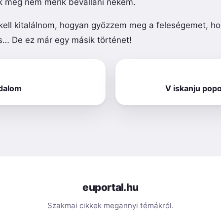
ak még nem merik bevallani nekem.
kell kitalálnom, hogyan győzzem meg a feleségemet, hog
is… De ez már egy másik történet!
adalom
V iskanju popo
euportal.hu
Szakmai cikkek megannyi témákról.