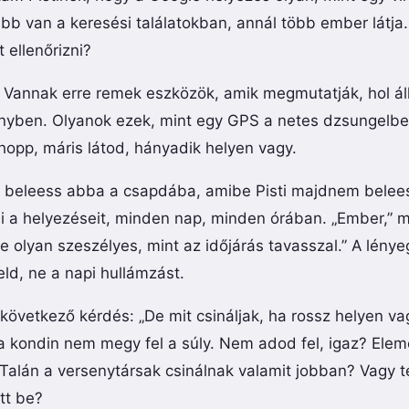
ébb van a keresési találatokban, annál több ember látj
 ellenőrizni?
r. Vannak erre remek eszközök, amik megmutatják, hol ál
nyben. Olyanok ezek, mint egy GPS a netes dzsungelbe
hopp, máris látod, hányadik helyen vagy.
 beleess abba a csapdába, amibe Pisti majdnem belees
i a helyezéseit, minden nap, minden órában. „Ember,” m
 olyan szeszélyes, mint az időjárás tavasszal.” A lény
eld, ne a napi hullámzást.
 következő kérdés: „De mit csináljak, ha rossz helyen va
a kondin nem megy fel a súly. Nem adod fel, igaz? Eleme
alán a versenytársak csinálnak valamit jobban? Vagy te
tt be?