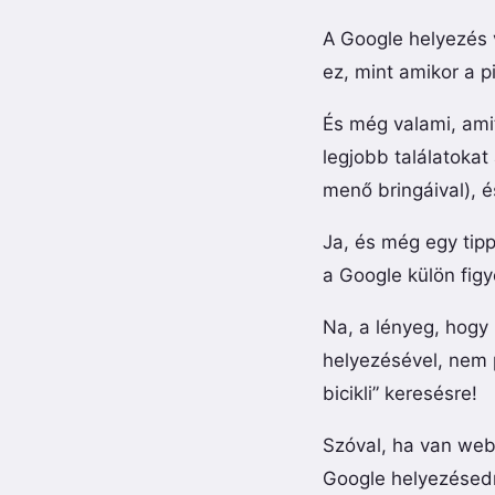
A Google helyezés v
ez, mint amikor a p
És még valami, ami
legjobb találatokat
menő bringáival), é
Ja, és még egy tip
a Google külön figy
Na, a lényeg, hogy
helyezésével, nem p
bicikli” keresésre!
Szóval, ha van webo
Google helyezésedre