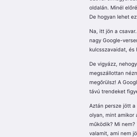
oldalán. Minél előr
De hogyan lehet ezt
Na, itt jön a csava
nagy Google-verse
kulcsszavaidat, és 
De vigyázz, nehogy
megszállottan nézn
megőrülsz! A Google
távú trendeket figy
Aztán persze jött a
olyan, mint amikor 
működik? Mi nem? T
valamit, ami nem jö