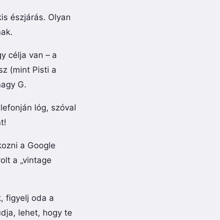
is észjárás. Olyan
nak.
y célja van – a
z (mint Pisti a
nagy G.
efonján lóg, szóval
t!
kozni a Google
olt a „vintage
 figyelj oda a
dja, lehet, hogy te