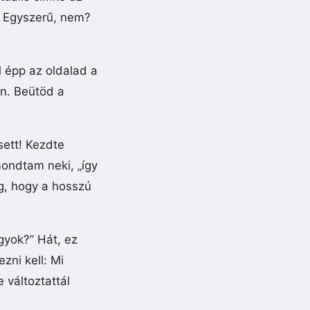
a. Egyszerű, nem?
l épp az oldalad a
n. Beütöd a
ett! Kezdte
ondtam neki, „így
eg, hogy a hosszú
gyok?” Hát, ez
zni kell: Mi
 változtattál