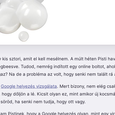
y kis sztori, amit el kell mesélnem. A múlt héten Pisti hav
égbeesve. Tudod, nemrég indított egy online boltot, ahol 
igaz? Na de a probléma az volt, hogy senki nem talált rá
a
Google helyezés vizsgálata
. Mert bizony, nem elég csa
, hogy dőljön a lé. Kicsit olyan ez, mint amikor új kocsm
 söröd, ha senki nem tudja, hogy ott vagy.
am Pistinek, hogy a Google helyezés olyan, mint egy vir