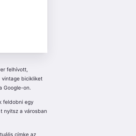
er felhívott,
vintage bicikliket
 a Google-on.
k feldobni egy
át nyitsz a városban
tuális címke az