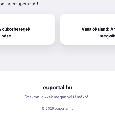
online szupersztár!
A cukorbetegek
Vasalókaland: A
 hőse
megvált
euportal.hu
Szakmai cikkek megannyi témákról.
© 2026 euportal.hu