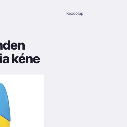
Kezdőlap
nden
ia kéne