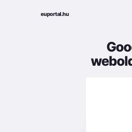
euportal.hu
Goo
webold