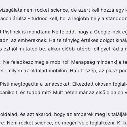
izsgálata nem rocket science, de azért kell hozzá egy k
iacon árulsz – tudnod kell, hol a legjobb hely a standod
t Pistinek is mondtam: Ne feledd, hogy a Google-nek eg
 adni az embereknek. Ha te tényleg értékes dolgot kínáls
s ezt jól mutatod be, akkor előbb-utóbb felfigyel rád a 
p: Ne feledkezz meg a mobilról! Manapság mindenki a tel
eli, milyen az oldalad mobilon. Ha ott szép, az plusz pon
 Pisti megfogadta a tanácsokat. Elkezdett okosan foglal
ánikolt, és tudod mit? Múlt héten már az első oldalon v
ldalad, és azt akarod, hogy az emberek meg is találják,
. Nem rocket science, de megéri vele foglalkozni. Ki tu