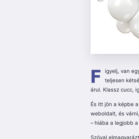
F
igyelj, van eg
teljesen kéts
árul. Klassz cucc, 
És itt jön a képbe 
weboldalt, és várni
– hiába a legjobb a
Szóval elmagyarázt