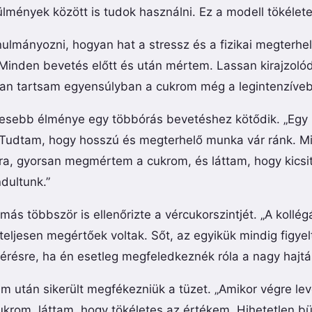
lmények között is tudok használni. Ez a modell tökélete
ulmányozni, hogyan hat a stressz és a fizikai megterhe
„Minden bevetés előtt és után mértem. Lassan kirajzolód
n tartsam egyensúlyban a cukrom még a legintenzívebb
esebb élménye egy többórás bevetéshez kötődik. „Egy 
. Tudtam, hogy hosszú és megterhelő munka vár ránk. Mie
óra, gyorsan megmértem a cukrom, és láttam, hogy kicsi
ndultunk.”
ás többször is ellenőrizte a vércukorszintjét. „A kollé
eljesen megértőek voltak. Sőt, az egyikük mindig figyel
résre, ha én esetleg megfeledkeznék róla a nagy hajtá
m után sikerült megfékezniük a tüzet. „Amikor végre le
rom, láttam, hogy tökéletes az értékem. Hihetetlen büs