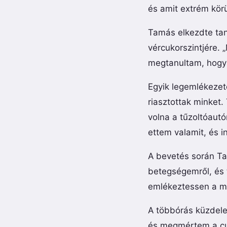
és amit extrém körü
Tamás elkezdte tan
vércukorszintjére. 
megtanultam, hogya
Egyik legemlékezet
riasztottak minket
volna a tűzoltóaut
ettem valamit, és i
A bevetés során Tam
betegségemről, és t
emlékeztessen a mé
A többórás küzdele
és megmértem a cuk