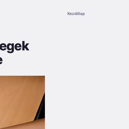
Kezdőlap
tegek
e