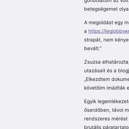
gondolatom az volt
betegségemet olyan
A megoldást egy me
a
https://legjobbv
strapát, nem kényes
bevált.”
Zsuzsa elhatározta
utazásait és a blog
„Elkezdtem dokumen
követőim imádták ez
Egyik legemlékezet
őserdőben, távol m
rendszeres mérést 
brutális páratartal