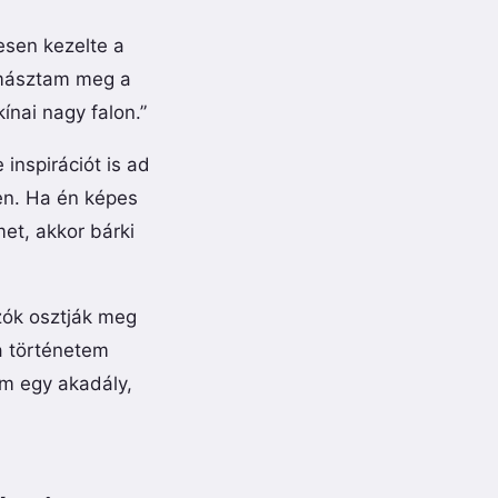
esen kezelte a
 másztam meg a
ínai nagy falon.”
inspirációt is ad
len. Ha én képes
et, akkor bárki
zók osztják meg
 a történetem
em egy akadály,