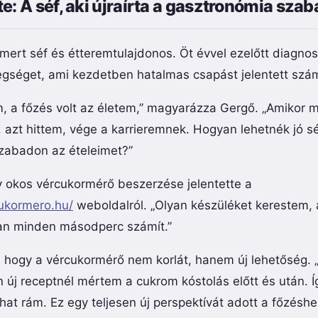
e: A séf, aki újraírta a gasztronómia szab
mert séf és étteremtulajdonos. Öt évvel ezelőtt diagnosz
egséget, ami kezdetben hatalmas csapást jelentett szá
, a főzés volt az életem,” magyarázza Gergő. „Amikor
 azt hittem, vége a karrieremnek. Hogyan lehetnék jó s
zabadon az ételeimet?”
y okos vércukormérő beszerzése jelentette a
cukormero.hu/
weboldalról. „Olyan készüléket kerestem, 
an minden másodperc számít.”
, hogy a vércukormérő nem korlát, hanem új lehetőség.
n új receptnél mértem a cukrom kóstolás előtt és után. 
hat rám. Ez egy teljesen új perspektívát adott a főzéshe