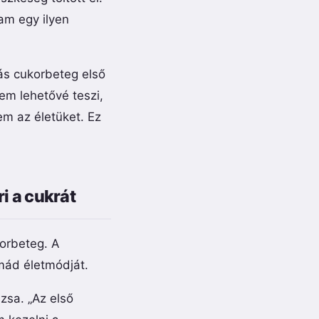
am egy ilyen
más cukorbeteg első
em lehetővé teszi,
em az életüket. Ez
ri a cukrát
korbeteg. A
omád életmódját.
zsa. „Az első