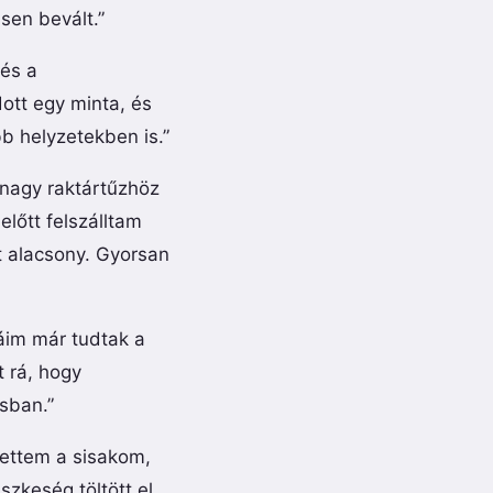
sen bevált.”
lés a
ott egy minta, és
 helyzetekben is.”
nagy raktártűzhöz
lőtt felszálltam
t alacsony. Gyorsan
gáim már tudtak a
t rá, hogy
sban.”
vettem a sisakom,
zkeség töltött el.