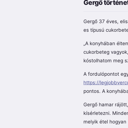
Gergő történet
Gergő 37 éves, elis
es típusú cukorbet
„A konyhában éltem
cukorbeteg vagyok,
kóstolhatom meg s
A fordulópontot eg
https://legjobbver
pontos. A konyháb
Gergő hamar rájött
kísérletezni. Minde
melyik étel hogyan 