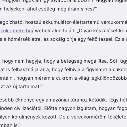
: Hogyan fogok én így továbbra is utazni? Hogyan fogom
 helyeken, ahol esetleg még áram sincs?”
gbízható, hosszú akkumulátor-élettartamú vércukormérő
ercukormero.hu/
weboldalon talált. „Olyan készüléket ker
 a hőmérsékletre, és sokáig bírja egy feltöltéssel. Ez a
, hogy nem hagyja, hogy a betegség megállítsa. Sőt, úg
ját is felhasználja arra, hogy felhívja a figyelmet a cuko
tálni, hogyan mérem a cukrom a világ legkülönbözőbb 
t az új tartalmat!”
esebb élménye egy amazóniai túrához kötődik. „Egy hét
inden civilizációtól. Előtte nagyon izgultam, hogyan fo
ilyen körülmények között. De a vércukormérőm tökéletes
omban is.”