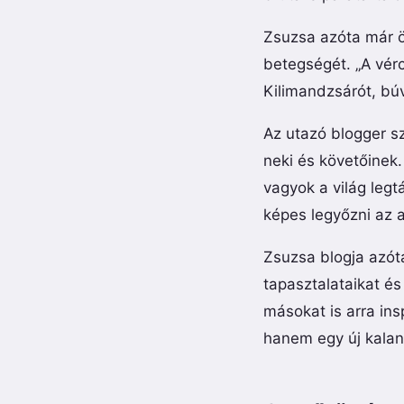
Zsuzsa azóta már ö
betegségét. „A vér
Kilimandzsárót, búv
Az utazó blogger sz
neki és követőinek.
vagyok a világ legt
képes legyőzni az 
Zsuzsa blogja azót
tapasztalataikat és
másokat is arra ins
hanem egy új kalan