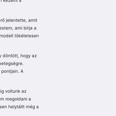
 kezelni a
 jelentette, amit
estem, ami bírja a
 modell tökéletesen
y döntött, hogy az
rbetegségre.
pontjain. A
ig voltunk az
gom megoldani a
en helytállt még a