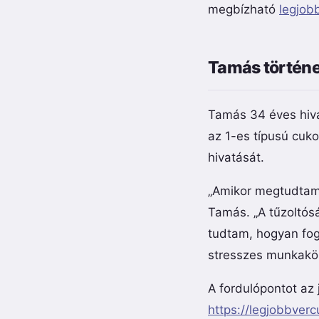
megbízható
legjob
Tamás történet
Tamás 34 éves hivat
az 1-es típusú cukor
hivatását.
„Amikor megtudtam 
Tamás. „A tűzoltós
tudtam, hogyan fog
stresszes munkakö
A fordulópontot az 
https://legjobbver