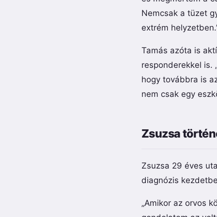
Nemcsak a tüzet gy
extrém helyzetben.
Tamás azóta is aktí
responderekkel is.
hogy továbbra is a
nem csak egy eszk
Zsuzsa történe
Zsuzsa 29 éves uta
diagnózis kezdetben
„Amikor az orvos kö