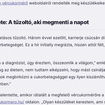
b vércukormérő
weboldalról rendelték meg készülékeike
e: A tűzoltó, aki megmenti a napot
ásos tűzoltó. Három évvel ezelőtt, karrierje csúcsán di
betegséget. Ez a hír initially megrázta, hiszen attól félt,
a diagnózist, úgy éreztem, összeomlik a világom,” emlé
ág az életem, nem tudtam elképzelni, hogy mást csinálj
ok megbirkózni a cukorbetegséggel egy ilyen kiszámíth
rben.”
jelentette, amikor rátalált a megfelelő vércukormérőre a
cukormero.hu/
oldalon. „Olyan készüléket kerestem, ami s