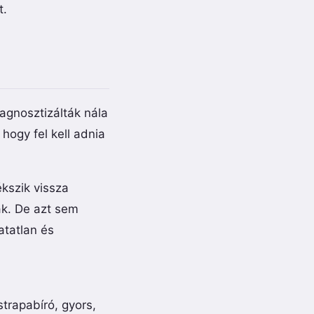
t.
agnosztizálták nála
 hogy fel kell adnia
kszik vissza
ak. De azt sem
atatlan és
trapabíró, gyors,