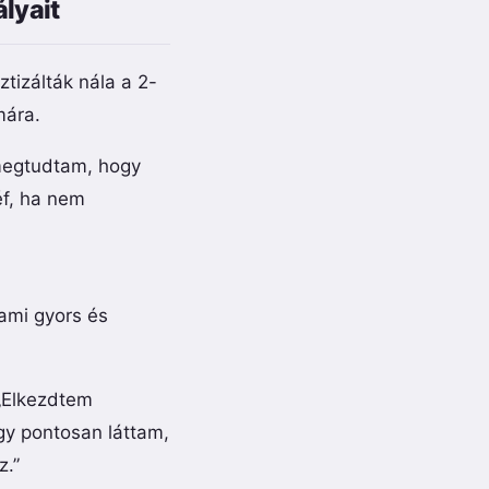
ályait
tizálták nála a 2-
mára.
 megtudtam, hogy
éf, ha nem
ami gyors és
 „Elkezdtem
Így pontosan láttam,
z.”