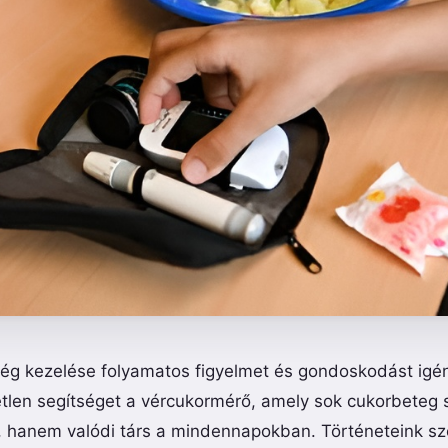
ég kezelése folyamatos figyelmet és gondoskodást igén
etlen segítséget a vércukormérő, amely sok cukorbete
 hanem valódi társ a mindennapokban. Történeteink sz