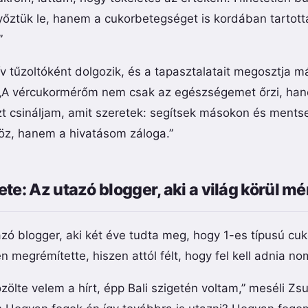
őztük le, hanem a cukorbetegséget is kordában tartott
”
v tűzoltóként dolgozik, és a tapasztalatait megosztja 
 „A vércukormérőm nem csak az egészségemet őrzi, han
zt csináljam, amit szeretek: segítsek másokon és ments
öz, hanem a hivatásom záloga.”
te: Az utazó blogger, aki a világ körül mé
zó blogger, aki két éve tudta meg, hogy 1-es típusú cu
 megrémítette, hiszen attól félt, hogy fel kell adnia n
zölte velem a hírt, épp Bali szigetén voltam,” meséli Zsu