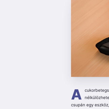
A
cukorbetegs
nélkülözhet
csupán egy eszköz,