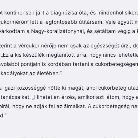
t kontinensen járt a diagnózisa óta, és mindenhol siker
cukormérőm lett a legfontosabb útitársam. Vele együtt
árkodtam a Nagy-korallzátonynál, és sétáltam végig a k
erint a vércukormérője nem csak az egészségét őrzi, de 
 „Ez a kis készülék megtanított arra, hogy nincs lehetet
ávolabbi pontjain is kordában tartani a cukorbetegségem
akadályokat az életében.”
a igazi közösséggé nőtte ki magát, ahol cukorbeteg uta
 tanácsaikat. „Hihetetlen érzés, amikor azt látom, hogy
pirál, hogy ne adják fel az álmaikat. A cukorbetegség n
d.”