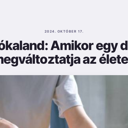
2024. OKTÓBER 17.
ókaland: Amikor egy 
egváltoztatja az élet