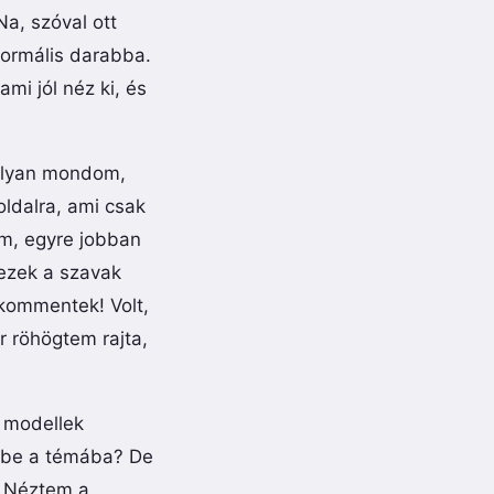
a, szóval ott
normális darabba.
mi jól néz ki, és
olyan mondom,
ldalra, ami csak
am, egyre jobban
 ezek a szavak
 kommentek! Volt,
r röhögtem rajta,
ő modellek
 ebbe a témába? De
. Néztem a