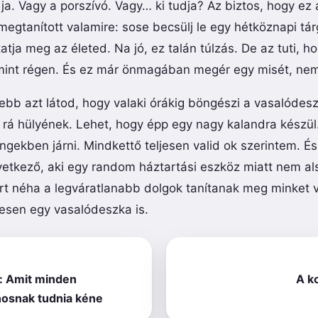
a. Vagy a porszívó. Vagy… ki tudja? Az biztos, hogy ez
gtanított valamire: sose becsülj le egy hétköznapi tárg
atja meg az életed. Na jó, ez talán túlzás. De az tuti, h
 mint régen. És ez már önmagában megér egy misét, ne
lebb azt látod, hogy valaki órákig böngészi a vasalódes
z rá hülyének. Lehet, hogy épp egy nagy kalandra készü
ingekben járni. Mindkettő teljesen valid ok szerintem. És
vetkező, aki egy random háztartási eszköz miatt nem al
ert néha a legváratlanabb dolgok tanítanak meg minket 
tesen egy vasalódeszka is.
: Amit minden
A k
nosnak tudnia kéne