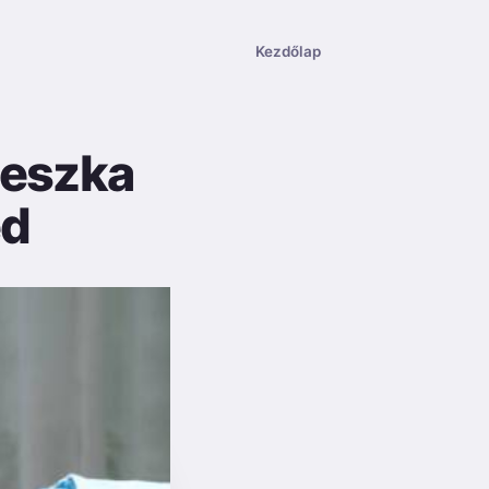
Kezdőlap
deszka
ed