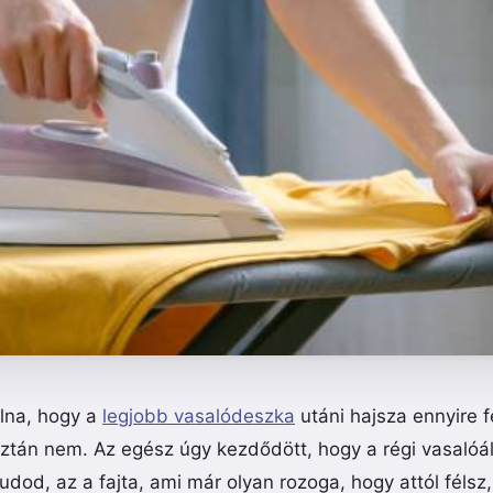
olna, hogy a
legjobb vasalódeszka
utáni hajsza ennyire f
ztán nem. Az egész úgy kezdődött, hogy a régi vasalóá
udod, az a fajta, ami már olyan rozoga, hogy attól félsz,