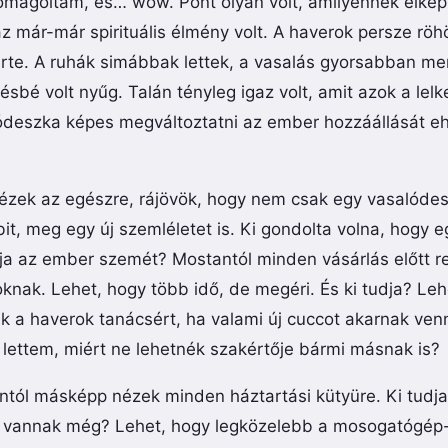
omagoltam, és… wow. Pont olyan volt, amilyennek elkép
z már-már spirituális élmény volt. A haverok persze röh
te. A ruhák simábbak lettek, a vasalás gyorsabban men
ésbé volt nyűg. Talán tényleg igaz volt, amit azok a le
alódeszka képes megváltoztatni az ember hozzáállását e
ézek az egészre, rájövök, hogy nem csak egy vasalóde
t, meg egy új szemléletet is. Ki gondolta volna, hogy e
itja az ember szemét? Mostantól minden vásárlás előtt 
knak. Lehet, hogy több idő, de megéri. És ki tudja? Leh
 a haverok tanácsért, ha valami új cuccot akarnak ven
lettem, miért ne lehetnék szakértője bármi másnak is?
ntól másképp nézek minden háztartási kütyüre. Ki tudja,
 vannak még? Lehet, hogy legközelebb a mosogatógép-