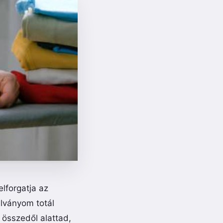
elforgatja az
llványom totál
 összedől alattad,