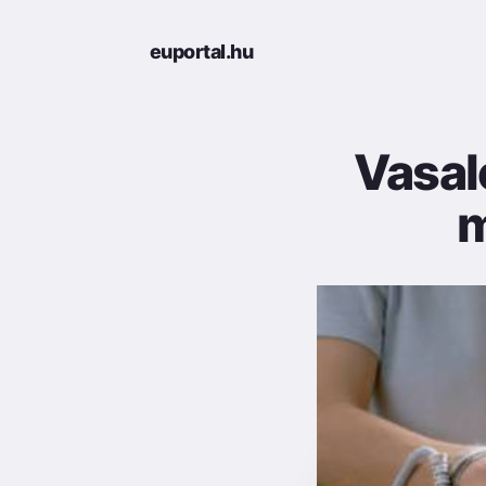
euportal.hu
Vasal
m