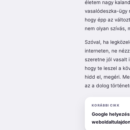
életem nagy kalandj
vasalódeszka-ügy me
hogy épp az változt
nem olyan szívás,
Szóval, ha legköze
interneten, ne néz
szeretne jól vasalt 
hogy te leszel a kö
hidd el, megéri. M
az a dolog történe
KORÁBBI CIKK
Google helyezés
weboldaltulajdo