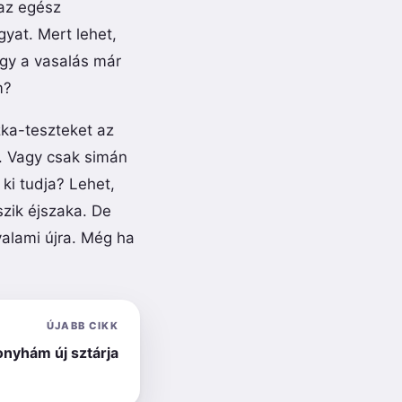
 az egész
yat. Mert lehet,
ogy a vasalás már
m?
zka-teszteket az
l. Vagy csak simán
 ki tudja? Lehet,
szik éjszaka. De
valami újra. Még ha
ÚJABB CIKK
onyhám új sztárja