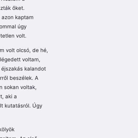
zták őket.
n azon kaptam
yommal úgy
etlen volt.
 volt olcsó, de hé,
égedett voltam,
 éjszakás kalandot
ről beszélek. A
 sokan voltak,
t, aki a
lt kutatásról. Úgy
kölyök