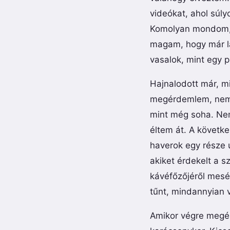
videókat, ahol súl
Komolyan mondom, o
magam, hogy már l
vasalok, mint egy p
Hajnalodott már, m
megérdemlem, nem?
mint még soha. Ne
éltem át. A követk
haverok egy része 
akiket érdekelt a s
kávéfőzőjéről mesél
tűnt, mindannyian v
Amikor végre megérk