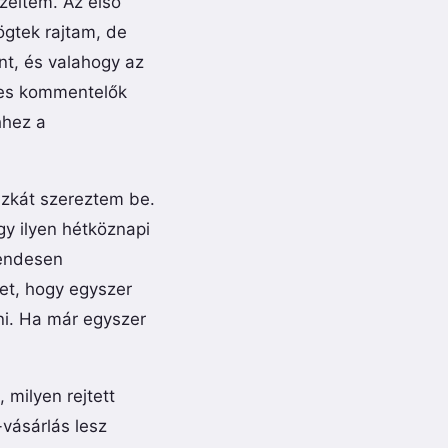
zeltem. Az első
ögtek rajtam, de
t, és valahogy az
lkes kommentelők
hhez a
szkát szereztem be.
gy ilyen hétköznapi
rendesen
et, hogy egyszer
ni. Ha már egyszer
 milyen rejtett
vásárlás lesz