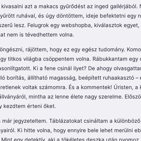
ivasalni azt a makacs gyűrődést az inged gallérjából. N
yűrött ruhával, és úgy döntöttem, ideje befektetni egy 
erű lesz. Felugrok egy webshopba, kiválasztok egyet, a
at nem is tévedhettem volna.
öngészni, rájöttem, hogy ez egy egész tudomány. Kom
 egy titkos világba csöppentem volna. Rábukkantam egy o
onlítgatott. Ki a fene csinál ilyet? De ahogy olvasgatt
ló borítás, állítható magasság, beépített ruhaakasztó –
eretlenek voltak számomra. És a kommentek! Úristen, a
óállványáról, mintha az lenne élete nagy szerelme. Előszö
 kezdtem érteni őket.
s már jegyzeteltem. Táblázatokat csináltam a különböz
nyairól. Ki hitte volna, hogy ennyire bele lehet merülni
 Mint egy detektív, aki a tökéletes deszka után nyomoz