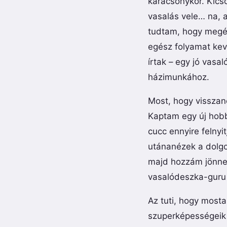
karácsonykor. Kics
vasalás vele… na, a
tudtam, hogy megér
egész folyamat kev
írtak – egy jó vas
házimunkához.
Most, hogy visszan
Kaptam egy új hobbi
cucc ennyire felny
utánanézek a dolgo
majd hozzám jönnek
vasalódeszka-guru 
Az tuti, hogy mosta
szuperképességeik