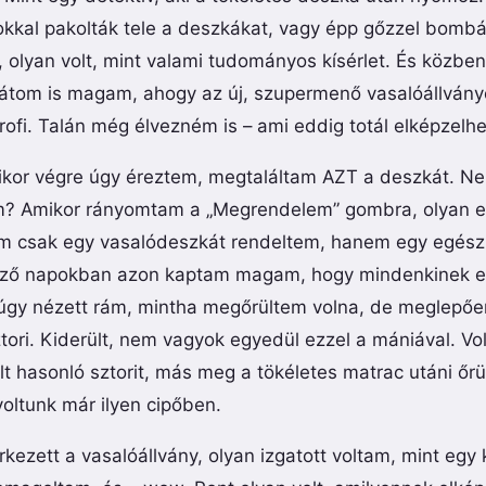
yokkal pakolták tele a deszkákat, vagy épp gőzzel bombá
lyan volt, mint valami tudományos kísérlet. És közbe
átom is magam, ahogy az új, szupermenő vasalóállván
rofi. Talán még élvezném is – ami eddig totál elképzelhet
ikor végre úgy éreztem, megtaláltam AZT a deszkát. Nem
 Amikor rányomtam a „Megrendelem” gombra, olyan el
m csak egy vasalódeszkát rendeltem, hanem egy egész
ező napokban azon kaptam magam, hogy mindenkinek er
úgy nézett rám, mintha megőrültem volna, de meglepően
ztori. Kiderült, nem vagyok egyedül ezzel a mániával. Vol
t hasonló sztorit, más meg a tökéletes matrac utáni őrü
oltunk már ilyen cipőben.
ezett a vasalóállvány, olyan izgatott voltam, mint egy 