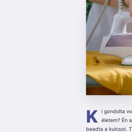
K
i gondolta v
életem? Én a
beadta a kulcsot. T