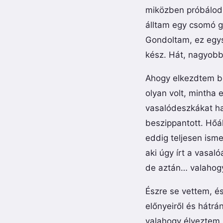
miközben próbálod k
álltam egy csomó g
Gondoltam, ez egysz
kész. Hát, nagyobb
Ahogy elkezdtem b
olyan volt, mintha
vasalódeszkákat has
beszippantott. Hőál
eddig teljesen ism
aki úgy írt a vasal
de aztán… valahogy
Észre se vettem, é
előnyeiről és hátrá
valahogy élveztem.