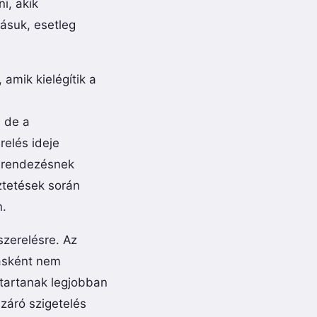
i, akik
ásuk, esetleg
amik kielégítik a
 de a
relés ideje
berendezésnek
ztetések során
n.
lszerelésre. Az
másként nem
 tartanak legjobban
záró szigetelés