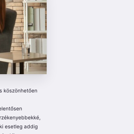
 is köszönhetően
elentősen
érzékenyebbekké,
ki esetleg addig