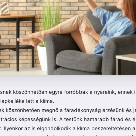
ásnak köszönhetően egyre forróbbak a nyaraink, ennek
lapkelléke lett a klíma.
nek köszönhetően megnő a fáradékonyság érzésünk és j
trációs képességünk is. A testünk hamarabb fárad és 
. Ilyenkor az is elgondolkodik a klíma beszereltetésen a