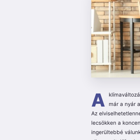
A
klímaváltoz
már a nyár a
Az elviselhetetlen
lecsökken a koncen
ingerültebbé válunk