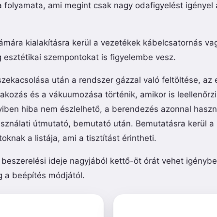
 folyamata, ami megint csak nagy odafigyelést igényel 
ámára kialakításra kerül a vezetékek kábelcsatornás va
g esztétikai szempontokat is figyelembe vesz.
zekacsolása után a rendszer gázzal való feltöltése, az
lakozás és a vákuumozása történik, amikor is leellenőrzi
iben hiba nem észlelhető, a berendezés azonnal haszn
sználati útmutató, bemutató után. Bemutatásra kerül a h
knak a listája, ami a tisztítást érintheti.
beszerelési ideje nagyjából kettő-öt órát vehet igénybe
 a beépítés módjától.