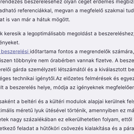
berendezés beszereléséhez olyan céget érdemes megbízn
adható referenciákkal, megvan a megfelelő szakmai tud
at is van már a hátuk mögött.
k keresik a legoptimálisabb megoldást a beszereléshez, 
ényeket.
 beszerelési
időtartama fontos a megrendelők számára,
hiszen többnyire nem órabérben vannak fizetve. A besze
relői gárda személyzeti létszámától és a kiválasztott 
éges technikai igénytől.Az előzetes felmérések és egye
ült a beszerelés helye, módja az igényeknek megfelelőe
saként a beltéri és a kültéri modulok alapjai kerülnek fe
imális méretű lyuk ütésével történik, amennyiben ez 
tek nagy százalékában ez elkerülhetetlen folyam, ettől
tkező feladat a hűtőköri csövezés kialakítása és a pára