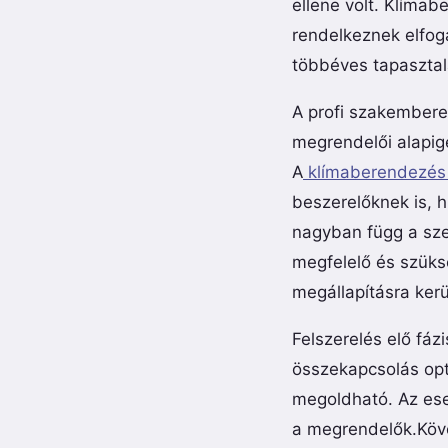
ellene volt. Klíma
rendelkeznek elfog
többéves tapasztal
A profi szakembere
megrendelői alapig
A
klímaberendezés
beszerelőknek is, 
nagyban függ a sze
megfelelő és szüks
megállapításra ker
Felszerelés elő fázi
összekapcsolás opt
megoldható. Az ese
a megrendelők.Köve