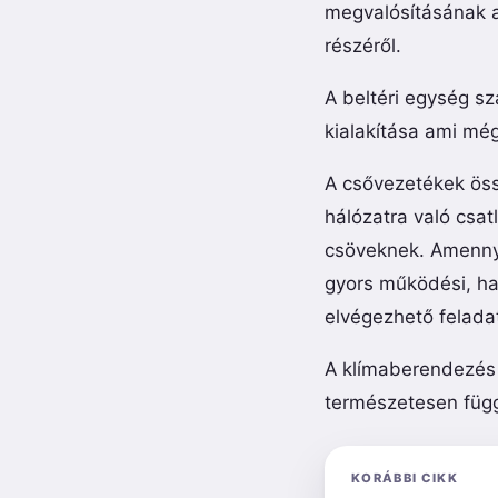
megvalósításának a
részéről.
A beltéri egység sz
kialakítása ami mé
A csővezetékek öss
hálózatra való csat
csöveknek. Amenny
gyors működési, ha
elvégezhető feladato
A klímaberendezés 
természetesen függ
KORÁBBI CIKK