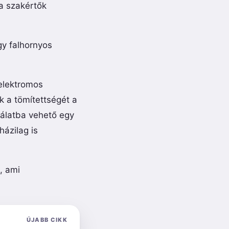
a szakértők
gy falhornyos
 elektromos
k a tömítettségét a
álatba vehető egy
ázilag is
, ami
ÚJABB CIKK