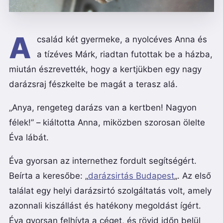
A
család két gyermeke, a nyolcéves Anna és
a tízéves Márk, riadtan futottak be a házba,
miután észrevették, hogy a kertjükben egy nagy
darázsraj fészkelte be magát a terasz alá.
„Anya, rengeteg darázs van a kertben! Nagyon
félek!” – kiáltotta Anna, miközben szorosan ölelte
Éva lábát.
Éva gyorsan az internethez fordult segítségért.
Beírta a keresőbe: „
darázsirtás Budapest
„. Az első
találat egy helyi darázsirtó szolgáltatás volt, amely
azonnali kiszállást és hatékony megoldást ígért.
Éva gyorsan felhívta a céget, és rövid időn belül