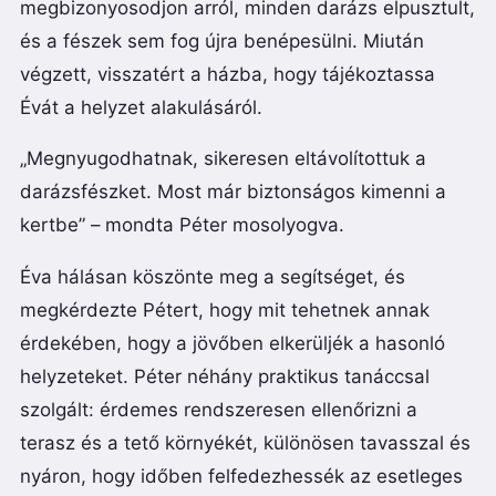
megbizonyosodjon arról, minden darázs elpusztult,
és a fészek sem fog újra benépesülni. Miután
végzett, visszatért a házba, hogy tájékoztassa
Évát a helyzet alakulásáról.
„Megnyugodhatnak, sikeresen eltávolítottuk a
darázsfészket. Most már biztonságos kimenni a
kertbe” – mondta Péter mosolyogva.
Éva hálásan köszönte meg a segítséget, és
megkérdezte Pétert, hogy mit tehetnek annak
érdekében, hogy a jövőben elkerüljék a hasonló
helyzeteket. Péter néhány praktikus tanáccsal
szolgált: érdemes rendszeresen ellenőrizni a
terasz és a tető környékét, különösen tavasszal és
nyáron, hogy időben felfedezhessék az esetleges