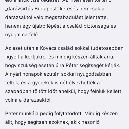
élő állatok viselkedését. Az interneten történő
„darázsirtás Budapest” keresés nemcsak a
darazsaktól való megszabadulást jelentette,
hanem egy újabb lépést a család biztonsága és
nyugalma felé.
Az eset után a Kovács család sokkal tudatosabban
figyelt a kertjükre, és mindig készen álltak arra,
hogy szükség esetén újra Péter segítségét kérjék.
A nyári hónapok ezután sokkal nyugodtabban
teltek, és a gyerekek ismét élvezhették a
szabadban töltött időt anélkül, hogy félniük kellett
volna a darazsaktól.
Péter munkája pedig folytatódott. Mindig készen
állt, hogy segítsen azoknak, akik hasonló