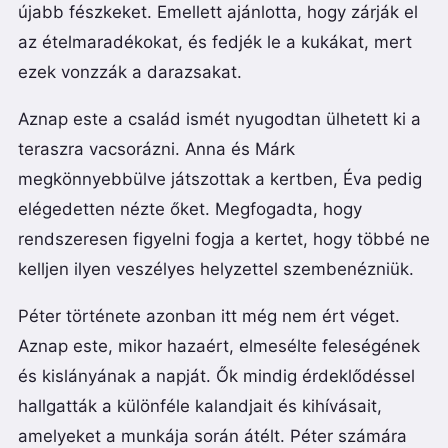
újabb fészkeket. Emellett ajánlotta, hogy zárják el
az ételmaradékokat, és fedjék le a kukákat, mert
ezek vonzzák a darazsakat.
Aznap este a család ismét nyugodtan ülhetett ki a
teraszra vacsorázni. Anna és Márk
megkönnyebbülve játszottak a kertben, Éva pedig
elégedetten nézte őket. Megfogadta, hogy
rendszeresen figyelni fogja a kertet, hogy többé ne
kelljen ilyen veszélyes helyzettel szembenézniük.
Péter története azonban itt még nem ért véget.
Aznap este, mikor hazaért, elmesélte feleségének
és kislányának a napját. Ők mindig érdeklődéssel
hallgatták a különféle kalandjait és kihívásait,
amelyeket a munkája során átélt. Péter számára