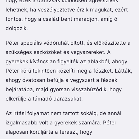
hogy ezek a darazsak különösen agresszívek
lehetnek, ha veszélyeztetve érzik magukat, ezért
fontos, hogy a család bent maradjon, amíg ő
dolgozik.
Péter speciális védőruhát öltött, és előkészítette a
szükséges eszközöket és vegyszereket. A
gyerekek kíváncsian figyelték az ablakból, ahogy
Péter körültekintően közelíti meg a fészket. Látták,
ahogy óvatosan befújja a vegyszert a fészek
bejáratába, majd gyorsan visszahúzódik, hogy
elkerülje a támadó darazsakat.
Az irtási folyamat nem tartott sokáig, de annál
izgalmasabb volt a gyerekek számára. Péter
alaposan körüljárta a teraszt, hogy