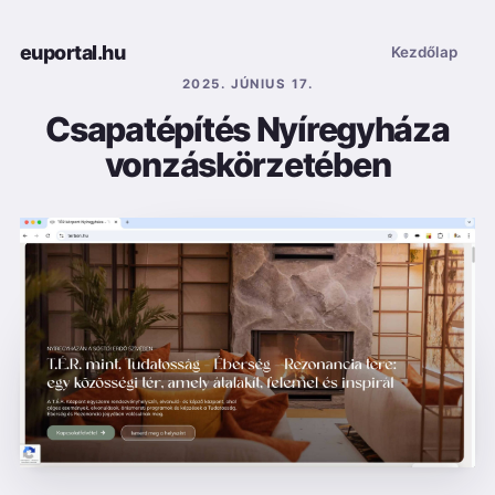
euportal.hu
Kezdőlap
2025. JÚNIUS 17.
Csapatépítés Nyíregyháza
vonzáskörzetében