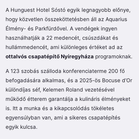
A Hunguest Hotel Sóstó egyik legnagyobb előnye,
hogy közvetlen összeköttetésben áll az Aquarius
Élmény- és Parkfürdővel. A vendégek ingyen
használhatják a 22 medencét, csúszdákat és
hullámmedencét, ami különleges értéket ad az
ottalvós csapatépítő Nyíregyháza
programoknak.
A 123 szobás szálloda konferenciaterme 200 fő
befogadására alkalmas, és a 2025-ös Bocuse d’Or
különdíjas séf, Kelemen Roland vezetésével
működő étterem garantálja a kulináris élményeket
is. Itt a munka és a kikapcsolódás tökéletes
egyensúlyban van, ami a sikeres csapatépítés
egyik kulcsa.