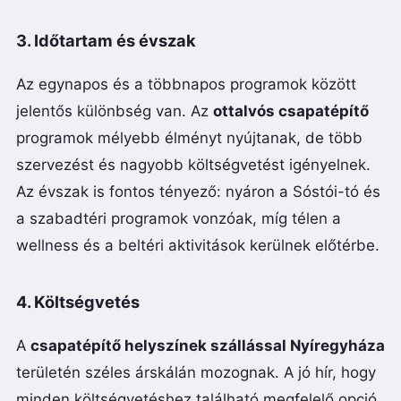
3. Időtartam és évszak
Az egynapos és a többnapos programok között
jelentős különbség van. Az
ottalvós csapatépítő
programok mélyebb élményt nyújtanak, de több
szervezést és nagyobb költségvetést igényelnek.
Az évszak is fontos tényező: nyáron a Sóstói-tó és
a szabadtéri programok vonzóak, míg télen a
wellness és a beltéri aktivitások kerülnek előtérbe.
4. Költségvetés
A
csapatépítő helyszínek szállással Nyíregyháza
területén széles árskálán mozognak. A jó hír, hogy
minden költségvetéshez található megfelelő opció.