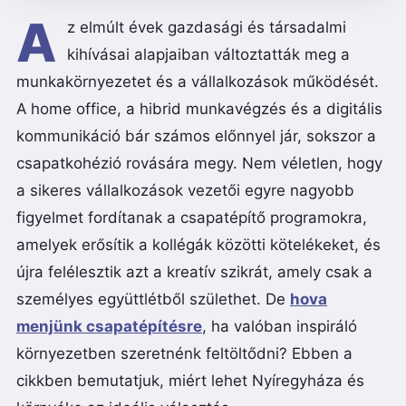
A
z elmúlt évek gazdasági és társadalmi
kihívásai alapjaiban változtatták meg a
munkakörnyezetet és a vállalkozások működését.
A home office, a hibrid munkavégzés és a digitális
kommunikáció bár számos előnnyel jár, sokszor a
csapatkohézió rovására megy. Nem véletlen, hogy
a sikeres vállalkozások vezetői egyre nagyobb
figyelmet fordítanak a csapatépítő programokra,
amelyek erősítik a kollégák közötti kötelékeket, és
újra felélesztik azt a kreatív szikrát, amely csak a
személyes együttlétből születhet. De
hova
menjünk csapatépítésre
, ha valóban inspiráló
környezetben szeretnénk feltöltődni? Ebben a
cikkben bemutatjuk, miért lehet Nyíregyháza és