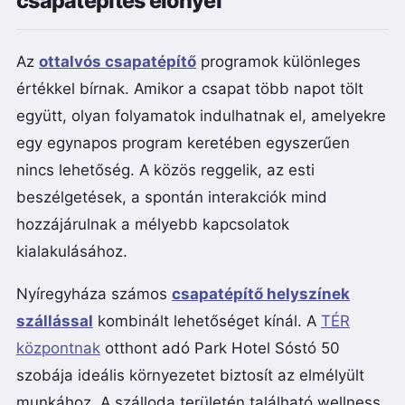
csapatépítés előnyei
Az
ottalvós csapatépítő
programok különleges
értékkel bírnak. Amikor a csapat több napot tölt
együtt, olyan folyamatok indulhatnak el, amelyekre
egy egynapos program keretében egyszerűen
nincs lehetőség. A közös reggelik, az esti
beszélgetések, a spontán interakciók mind
hozzájárulnak a mélyebb kapcsolatok
kialakulásához.
Nyíregyháza számos
csapatépítő helyszínek
szállással
kombinált lehetőséget kínál. A
TÉR
központnak
otthont adó Park Hotel Sóstó 50
szobája ideális környezetet biztosít az elmélyült
munkához. A szálloda területén található wellness