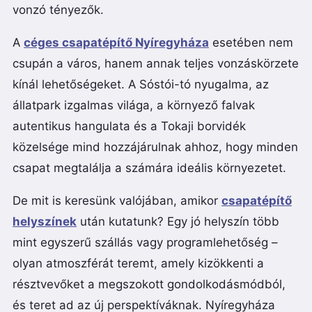
vonzó tényezők.
A
céges csapatépítő Nyíregyháza
esetében nem
csupán a város, hanem annak teljes vonzáskörzete
kínál lehetőségeket. A Sóstói-tó nyugalma, az
állatpark izgalmas világa, a környező falvak
autentikus hangulata és a Tokaji borvidék
közelsége mind hozzájárulnak ahhoz, hogy minden
csapat megtalálja a számára ideális környezetet.
De mit is keresünk valójában, amikor
csapatépítő
helyszínek
után kutatunk? Egy jó helyszín több
mint egyszerű szállás vagy programlehetőség –
olyan atmoszférát teremt, amely kizökkenti a
résztvevőket a megszokott gondolkodásmódból,
és teret ad az új perspektíváknak. Nyíregyháza